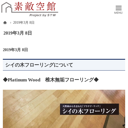
本物の家づくり。広島市 廿日市市 自然素材でつくる注文住宅・リノベーションを
広島市・廿日市の工務店。土地探しからアフターサポートまで、全てサポートさせ
ホーム
2019年3月 8日
2019年3月 8日
2019年3月 8日
シイの木フローリングについて
◆Platinum Wood 椎木無垢フローリング◆