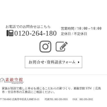
お電話でのお問合せはこちら
10:00～18:00
営業時間
0120-264-180
定休日
不定休日
お問合せ・
家族が笑顔で癒しと幸せを感じるこだわりの家づくり、
素敵空館 STW ｜広島
市・廿日市市の工務店
にご相談ください。
〒730-0843 広島市中区舟入本町19-13 代表TEL 082-295-3931 FAX 082-295-3932