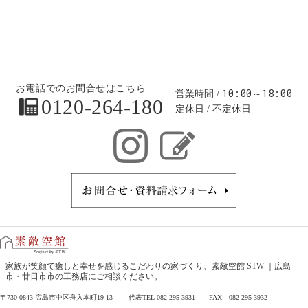
お電話でのお問合せはこちら
10:00～18:00
営業時間
0120-264-180
定休日
不定休日
お問合せ・
家族が笑顔で癒しと幸せを感じるこだわりの家づくり、
素敵空館 STW ｜広島
市・廿日市市の工務店
にご相談ください。
〒730-0843 広島市中区舟入本町19-13 代表TEL 082-295-3931 FAX 082-295-3932