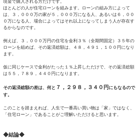
現金で購入される方だけです。
ほとんどの人が住宅ローンを組みます。ローンの組み方によって
は、３，０００万の家が５，０００万になる人、あるいは６，００
０万になる人、場合によってはそれ以上になってしまう人が存在す
るからなのです。
例えば、３，０００万円の住宅を金利３％（全期間固定）３５年の
ローンを組めば、その返済総額は、４８，４９１，１００円になり
ます。
仮に同じケースで金利がたった１％上昇しただけで、その返済総額
は５５，７８９，４４０円になります。
７，２９８，３４０円
その返済総額の差は、何と
にもなるので
す。
このことを踏まえれば、人生で一番高い買い物は「家」ではなく、
「住宅ローン」であることがご理解いただけると思います。
◆結論◆