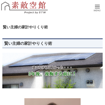
本物の家づくり。広島市 廿日市市 自然素材でつくる注文住宅・リノベーションを
広島市・廿日市の工務店。土地探しからアフターサポートまで、全てサポートさせ
賢い主婦の家計やりくり術
賢い主婦の家計やりくり術