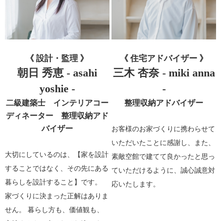
《 設計・監理 》
《 住宅アドバイザー 》
朝日 秀恵 - asahi
三木 杏奈 - miki anna
yoshie -
-
二級建築士 インテリアコー
整理収納アドバイザー
ディネーター 整理収納アド
バイザー
お客様のお家づくりに携わらせて
いただいたことに感謝し、また、
大切にしているのは、【家を設計
素敵空館で建てて良かったと思っ
することではなく、その先にある
ていただけるように、誠心誠意対
暮らしを設計すること】です。
応いたします。
家づくりに決まった正解はありま
せん。 暮らし方も、価値観も、