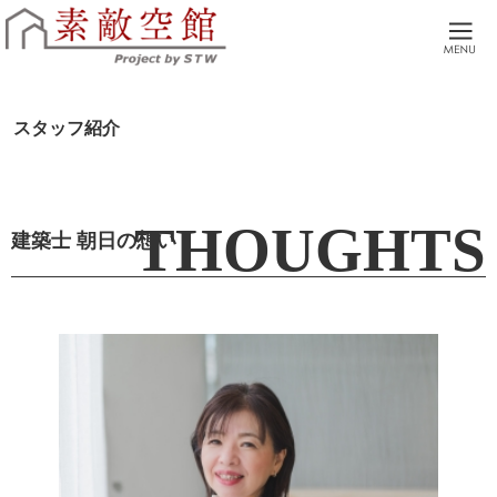
本物の家づくり。広島市 廿日市市 自然素材でつくる注文住宅・リノベーションを
広島市・廿日市の工務店。土地探しからアフターサポートまで、全てサポートさせ
スタッフ紹介
建築士 朝日の想い