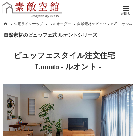
本物の家づくり。広島市 廿日市市 自然素材でつくる注文住宅・リノベーションを
広島市・廿日市の工務店。土地探しからアフターサポートまで、全てサポートさせ
ホーム
住宅ラインナップ
フルオーダー
自然素材のビュッフェ式 ルオントシリーズ
自然素材のビュッフェ式 ルオントシリーズ
ビュッフェスタイル注文住宅
Luonto - ルオント -