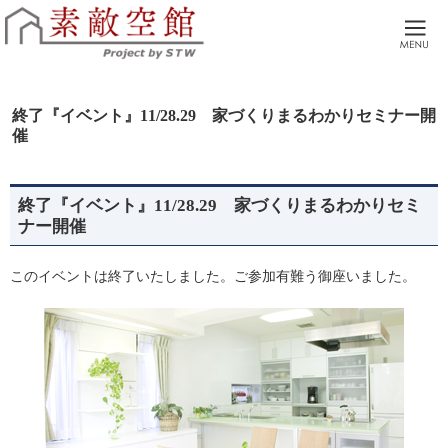
本物の家づくり。広島市 廿日市市 自然素材でつくる注文住宅・リノベーションを
広島市・廿日市の工務店。土地探しからアフターサポートまで、全てサポートさせ
終了『イベント』11/28.29 家づくりまるわかりセミナー開
催
終了『イベント』11/28.29 家づくりまるわかりセミ
ナー開催
このイベントは終了いたしました。ご参加有難う御座いました。