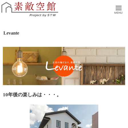
本物の家づくり。広島市 廿日市市 自然素材でつくる注文住宅・リノベーションを
広島市・廿日市の工務店。土地探しからアフターサポートまで、全てサポートさせ
Levante
10年後の楽しみは・・・。