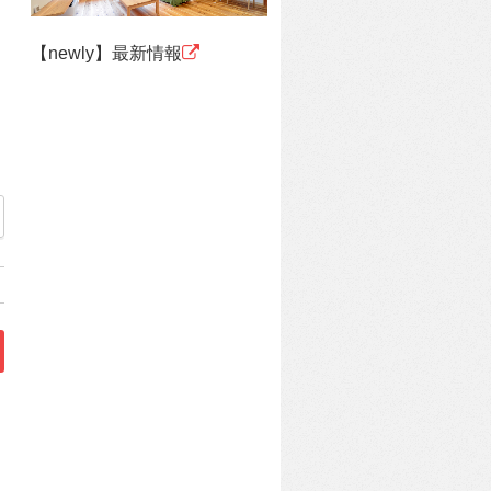
【newly】最新情報
ないこと《ヒートショック》」