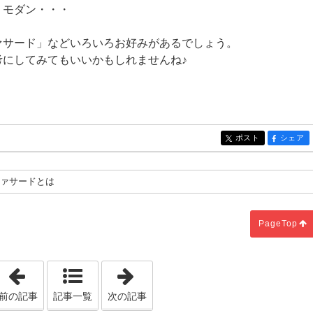
、モダン・・・
ァサード」などいろいろお好みがあるでしょう。
考にしてみてもいいかもしれませんね♪
ポスト
シェア
entry184
entry184
ファサードとは
PageTop
「ほったらかしでできる！光熱費の超節約術！」
「この時期、気を付けなければいけ
前の記事
記事一覧
次の記事