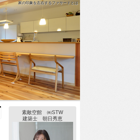
家の印象を左右するファサードとは
素敵空館 ㈱STW
建築士 朝日秀恵