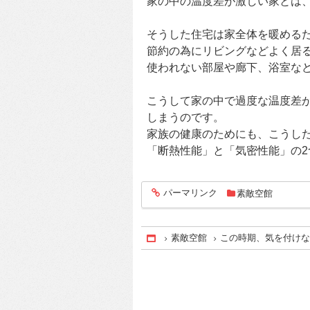
家の中の温度差が激しい家とは
そうした住宅は家全体を暖める
節約の為にリビングなどよく居
使われない部屋や廊下、浴室な
こうして家の中で過度な温度差
しまうのです。
家族の健康のためにも、こうし
「断熱性能」と「気密性能」の2つ
パーマリンク
素敵空館
entry185
素敵空館
この時期、気を付け
Home