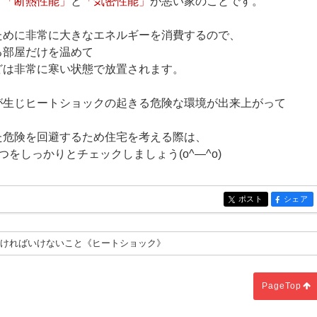
、
「断熱性能」
と
「気密性能」
が悪い家のことです。
ために非常に大きなエネルギーを消費するので、
る部屋だけを温めて
どは非常に寒い状態で放置されます。
が生じヒートショックの起きる危険な環境が出来上がって
た危険を回避するため住宅を考える際は、
をしっかりとチェックしましょう(o^―^o)
ポスト
シェア
entry185
entry185
なければいけないこと《ヒートショック》
PageTop