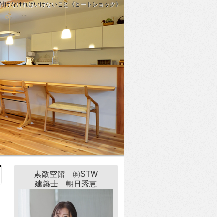
付けなければいけないこと《ヒートショック》
素敵空館 ㈱STW
建築士 朝日秀恵